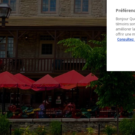
Préférenc
Bonjour Québ
témoins son
améliorer la
offrir une 
Consultez 