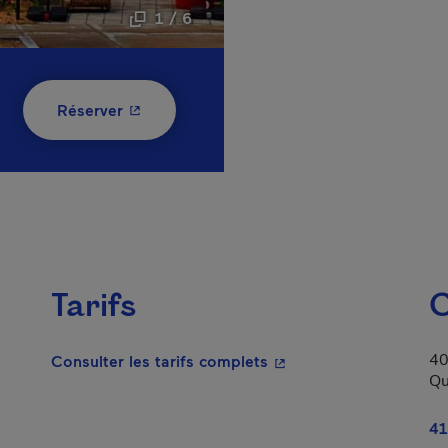
1 / 6
- Cet hyperlien s'ouvrira dans une nouvelle
Réserver
Tarifs
C
40
- Cet hyperlien s'ouvrir
Consulter les tarifs complets
Qu
lien s'ouvrira dans une nouvelle fenêtre.
41