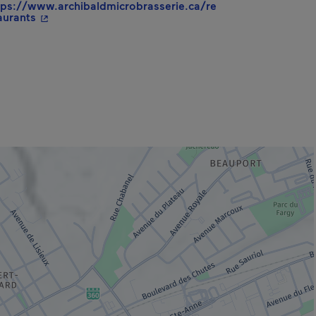
tps://www.archibaldmicrobrasserie.ca/re
- Cet hyperlien s'ouvrira dans une nouvelle fenêtre.
aurants