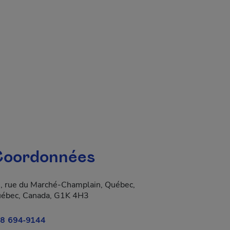
 fenêtre.
oordonnées
, rue du Marché-Champlain, Québec,
a dans une nouvelle fenêtre.
ébec, Canada, G1K 4H3
8 694-9144