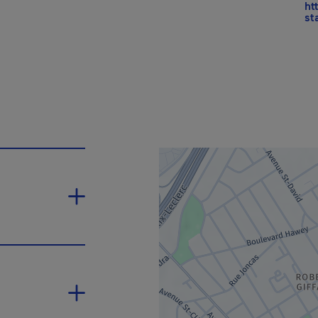
ht
st