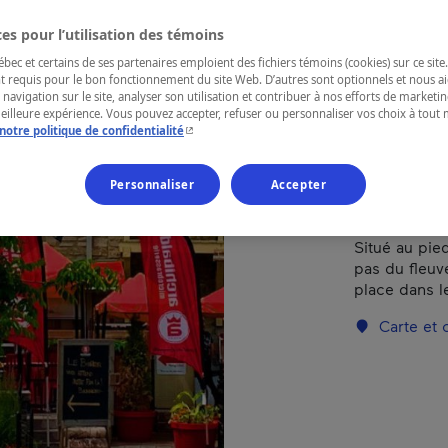
Types de cui
es pour l’utilisation des témoins
ec et certains de ses partenaires emploient des fichiers témoins (cookies) sur ce site.
t requis pour le bon fonctionnement du site Web. D’autres sont optionnels et nous ai
RÉGION
 navigation sur le site, analyser son utilisation et contribuer à nos efforts de market
meilleure expérience. Vous pouvez accepter, refuser ou personnaliser vos choix à tou
Québec
- Cet hyperlien s'ouvrira dans une nouvelle fenêtr
notre politique de confidentialité
Personnaliser
Accepter
Situé au pie
pas du fleuv
place dans l
Carte et