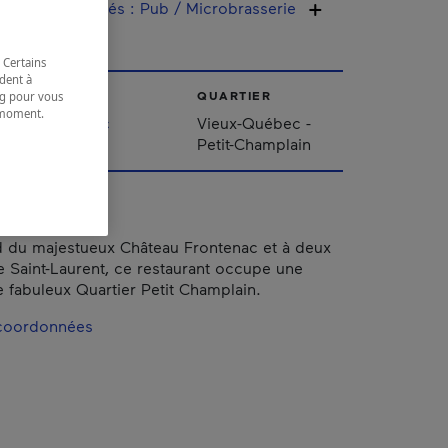
sine / spécialités
:
Pub / Microbrasserie
 Certains
dent à
VILLE
QUARTIER
ing pour vous
t moment.
Québec
Vieux-Québec -
e.
Petit-Champlain
d du majestueux Château Frontenac et à deux
e Saint-Laurent, ce restaurant occupe une
e fabuleux Quartier Petit Champlain.
 coordonnées