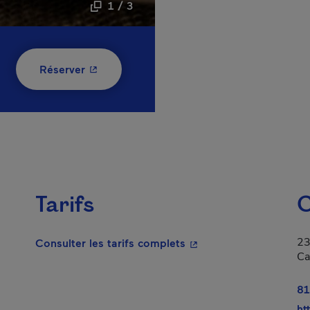
1 / 3
- Cet hyperlien s'ouvrira dans une nouvelle
Réserver
Tarifs
C
23
- Cet hyperlien s'ouvrir
Consulter les tarifs complets
Ca
lien s'ouvrira dans une nouvelle fenêtre.
81
ht