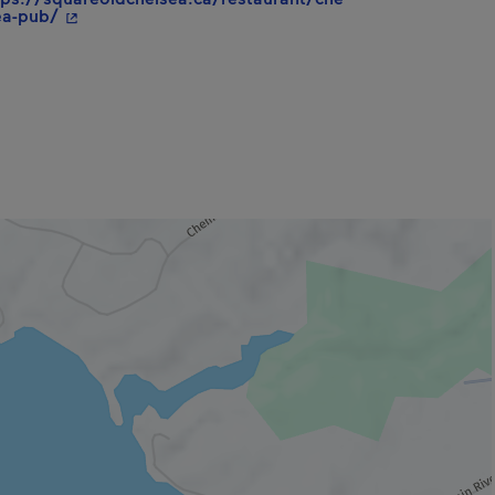
- Cet hyperlien s'ouvrira dans une nouvelle fenêtre.
ea-pub/