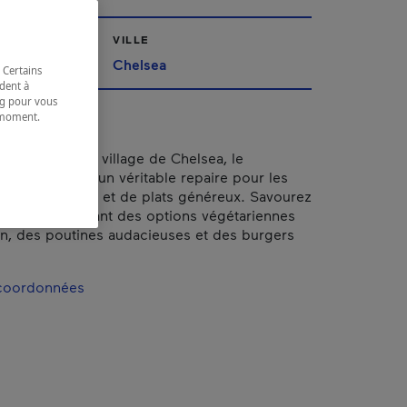
VILLE
Chelsea
 Certains
dent à
ing pour vous
t moment.
e.
r du charmant village de Chelsea, le
helsea Pub est un véritable repaire pour les
bonnes bières et de plats généreux. Savourez
urmands incluant des options végétariennes
en, des poutines audacieuses et des burgers
 coordonnées