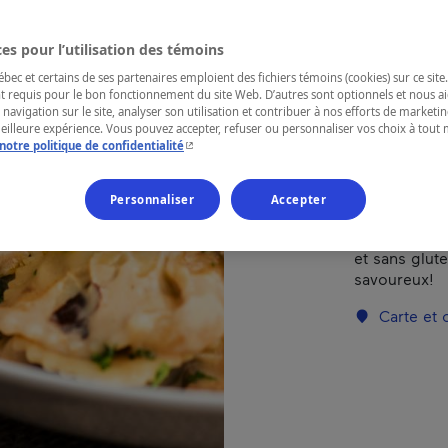
RÉGION
es pour l’utilisation des témoins
Outaouais
ec et certains de ses partenaires emploient des fichiers témoins (cookies) sur ce site.
t requis pour le bon fonctionnement du site Web. D’autres sont optionnels et nous ai
 navigation sur le site, analyser son utilisation et contribuer à nos efforts de market
meilleure expérience. Vous pouvez accepter, refuser ou personnaliser vos choix à tou
- Cet hyperlien s'ouvrira dans une nouvelle fenêtr
notre politique de confidentialité
Situé au cœu
restaurant C
Personnaliser
Accepter
amateurs de 
des plats go
et sans glut
savoureux!
Carte et