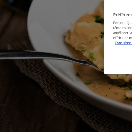
Préférenc
Bonjour Québ
témoins son
améliorer la
offrir une 
Consultez 