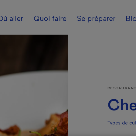
ion - Fr - Internatio
Où aller
Quoi faire
Se préparer
Bl
RESTAURAN
Che
Types de cui