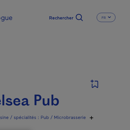
nal
ogue
FR
CHANGER LA L
T
lsea Pub
sine / spécialités
:
Pub / Microbrasserie