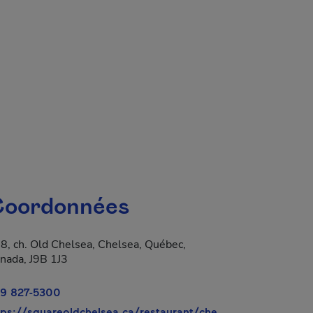
 fenêtre.
oordonnées
8, ch. Old Chelsea, Chelsea, Québec,
a dans une nouvelle fenêtre.
nada, J9B 1J3
9 827-5300
tps://squareoldchelsea.ca/restaurant/che