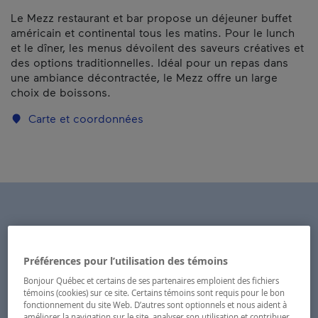
Le Mezz restaurant et bar propose un déjeuner buffet
américain et continental tous les matins. Pour le lunch
et le dîner, les menus dévoilent des saveurs créatives et
des options traditionnelles. Idéal pour un repas dans
une ambiance décontractée, le Mezz offre un large
choix de boissons.
Carte et coordonnées
Préférences pour l’utilisation des témoins
Bonjour Québec et certains de ses partenaires emploient des fichiers
témoins (cookies) sur ce site. Certains témoins sont requis pour le bon
fonctionnement du site Web. D’autres sont optionnels et nous aident à
améliorer la navigation sur le site, analyser son utilisation et contribuer