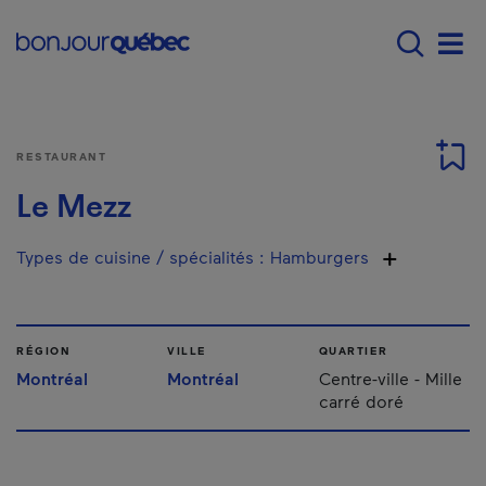
Passer au contenu principal
Main navigation - Fr
Men
RESTAURANT
Le Mezz
Types de cuisine / spécialités
:
Hamburgers
RÉGION
VILLE
QUARTIER
Montréal
Montréal
Centre-ville - Mille
carré doré