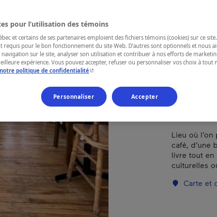
Bis
es pour l’utilisation des témoins
Types de cui
ec et certains de ses partenaires emploient des fichiers témoins (cookies) sur ce site.
t requis pour le bon fonctionnement du site Web. D’autres sont optionnels et nous ai
 navigation sur le site, analyser son utilisation et contribuer à nos efforts de market
meilleure expérience. Vous pouvez accepter, refuser ou personnaliser vos choix à tou
- Cet hyperlien s'ouvrira dans une nouvelle fenêtr
notre politique de confidentialité
RÉGION
Charlevoix
Personnaliser
Accepter
Lieu où l’on
café, d’une 
livre tout en
culturelles o
Carte et