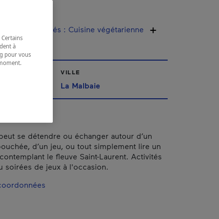
tro
sine / spécialités
:
Cuisine végétarienne
 Certains
dent à
ing pour vous
t moment.
e.
VILLE
La Malbaie
 peut se détendre ou échanger autour d’un
bouchée, d’un jeu, ou tout simplement lire un
 contemplant le fleuve Saint-Laurent. Activités
u soirées de jeux à l'occasion.
 coordonnées