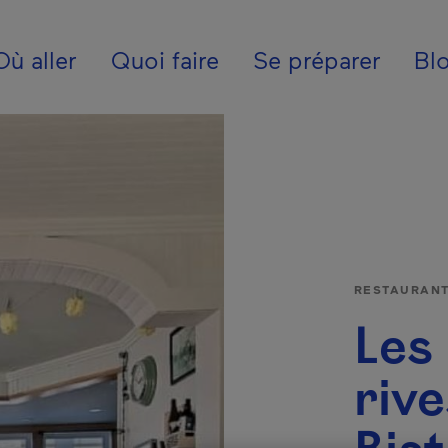
ion - Fr - Internatio
Où aller
Quoi faire
Se préparer
Bl
RESTAURAN
Les
riv