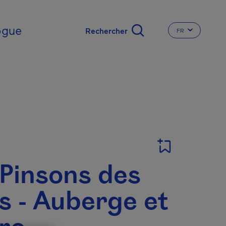
nal
ogue
FR
CHANGER LA L
T
 Pinsons des
es - Auberge et