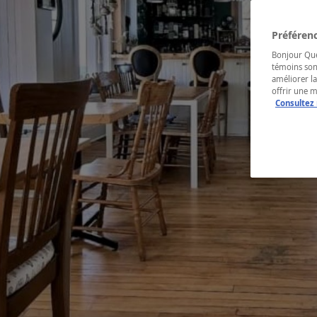
Préférenc
Bonjour Québ
témoins son
améliorer la
offrir une 
Consultez 