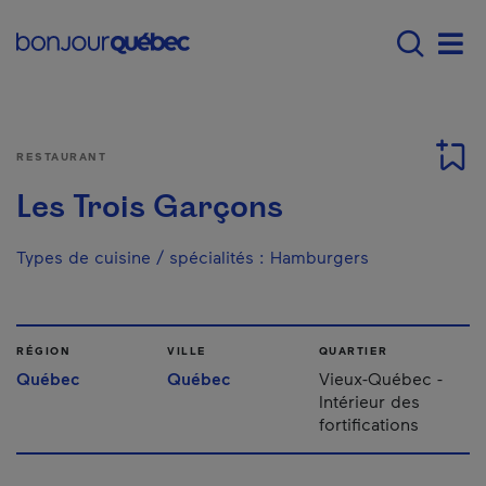
Passer au contenu principal
Main navigation - Fr
Men
RESTAURANT
Les Trois Garçons
Types de cuisine / spécialités
:
Hamburgers
RÉGION
VILLE
QUARTIER
Québec
Québec
Vieux-Québec -
Intérieur des
fortifications