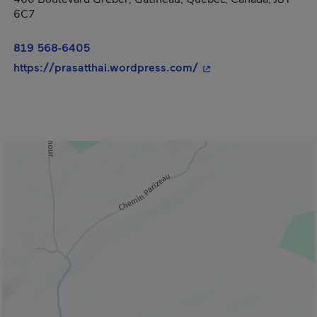
6C7
819 568-6405
- Cet hyperlien s'ouvr
https://prasatthai.wordpress.com/