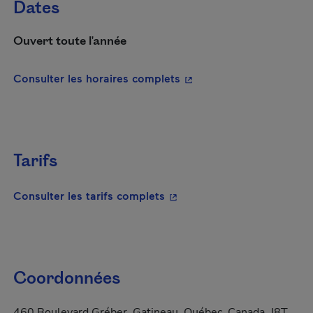
Dates
Ouvert toute l'année
- Cet hyperlien s'ouvrira
Consulter les horaires complets
Tarifs
- Cet hyperlien s'ouvrira da
Consulter les tarifs complets
Coordonnées
460 Boulevard Gréber, Gatineau, Québec, Canada, J8T