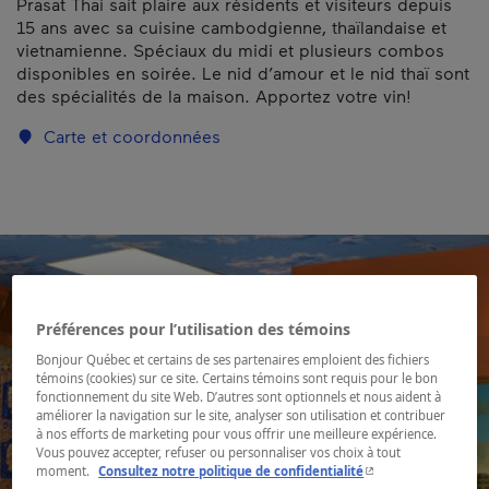
Prasat Thai sait plaire aux résidents et visiteurs depuis
15 ans avec sa cuisine cambodgienne, thaïlandaise et
vietnamienne. Spéciaux du midi et plusieurs combos
disponibles en soirée. Le nid d’amour et le nid thaï sont
des spécialités de la maison. Apportez votre vin!
Carte et coordonnées
Préférences pour l’utilisation des témoins
Bonjour Québec et certains de ses partenaires emploient des fichiers
témoins (cookies) sur ce site. Certains témoins sont requis pour le bon
fonctionnement du site Web. D’autres sont optionnels et nous aident à
améliorer la navigation sur le site, analyser son utilisation et contribuer
à nos efforts de marketing pour vous offrir une meilleure expérience.
Vous pouvez accepter, refuser ou personnaliser vos choix à tout
- Cet hyperlien s'ouvr
moment.
Consultez notre politique de confidentialité