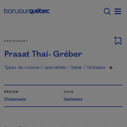
Passer au contenu principal
Main navigation - Fr
Men
RESTAURANT
Prasat Thai- Gréber
Types de cuisine / spécialités
:
Steak / Grillades
RÉGION
VILLE
Outaouais
Gatineau