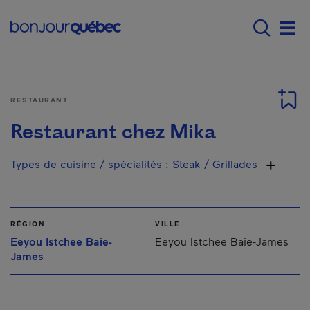
Passer au contenu principal
Main navigation - Fr
Men
RESTAURANT
Restaurant chez Mika
Types de cuisine / spécialités
:
Steak / Grillades
RÉGION
VILLE
Eeyou Istchee Baie-
Eeyou Istchee Baie-James
James