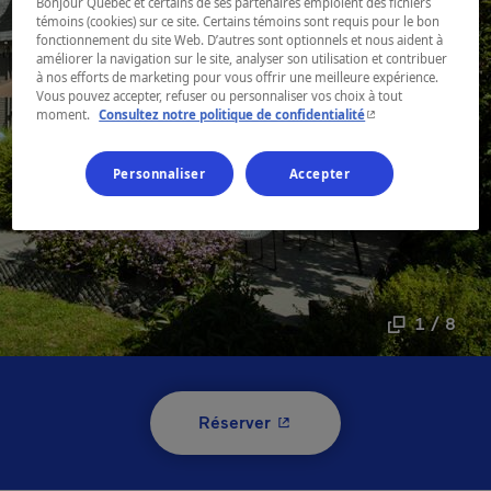
Bonjour Québec et certains de ses partenaires emploient des fichiers
témoins (cookies) sur ce site. Certains témoins sont requis pour le bon
fonctionnement du site Web. D’autres sont optionnels et nous aident à
améliorer la navigation sur le site, analyser son utilisation et contribuer
à nos efforts de marketing pour vous offrir une meilleure expérience.
Vous pouvez accepter, refuser ou personnaliser vos choix à tout
- Cet hyperlien s'ouvr
moment.
Consultez notre politique de confidentialité
Personnaliser
Accepter
1 / 8
- Cet hyperlien s'ouvrira 
Réserver