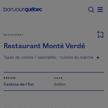
Passer au contenu principal
Main navigation - Fr
Men
RESTAURANT
Restaurant Monté Verdé
Types de cuisine / spécialités
:
Cuisine du marché
RÉGION
VILLE
Cantons-de-l'Est
Sutton