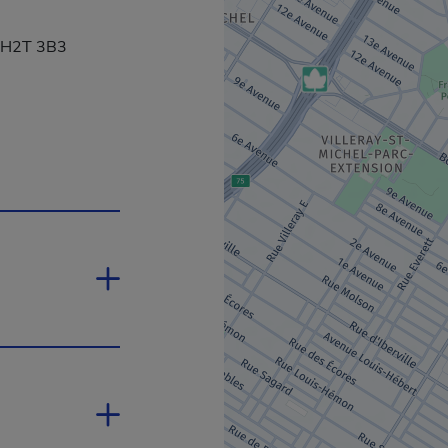
, H2T 3B3
a dans une nouvelle fenêtre.