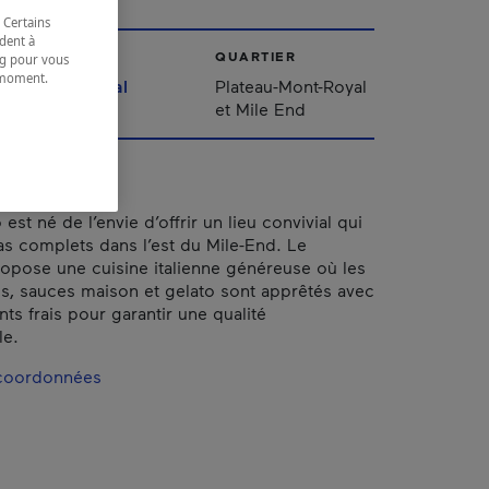
 Certains
dent à
VILLE
QUARTIER
ing pour vous
t moment.
Montréal
Plateau-Mont-Royal
e.
et Mile End
est né de l’envie d’offrir un lieu convivial qui
as complets dans l’est du Mile-End. Le
ropose une cuisine italienne généreuse où les
es, sauces maison et gelato sont apprêtés avec
ts frais pour garantir une qualité
le.
 coordonnées