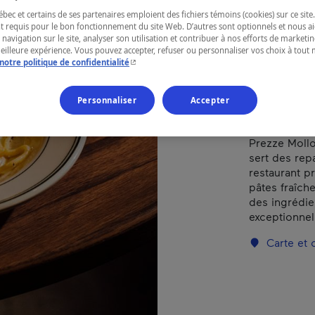
ec et certains de ses partenaires emploient des fichiers témoins (cookies) sur ce site.
t requis pour le bon fonctionnement du site Web. D’autres sont optionnels et nous ai
RÉGION
 navigation sur le site, analyser son utilisation et contribuer à nos efforts de market
meilleure expérience. Vous pouvez accepter, refuser ou personnaliser vos choix à tou
Montréal
- Cet hyperlien s'ouvrira dans une nouvelle fenêtr
notre politique de confidentialité
Personnaliser
Accepter
Prezze Mollo 
sert des rep
restaurant p
pâtes fraîch
des ingrédien
exceptionnel
Carte et