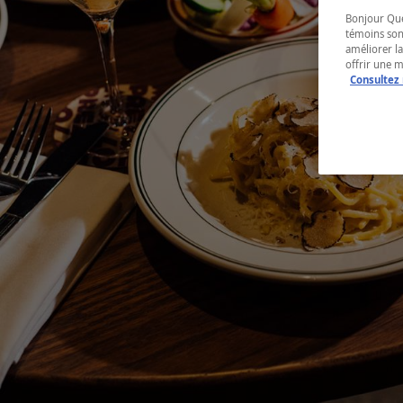
Bonjour Québ
témoins son
améliorer la
offrir une 
Consultez 