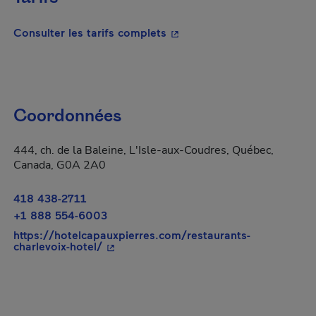
- Cet hyperlien s'ouvrira da
Consulter les tarifs complets
Coordonnées
444, ch. de la Baleine, L'Isle-aux-Coudres, Québec,
Canada, G0A 2A0
418 438-2711
+1 888 554-6003
https://hotelcapauxpierres.com/restaurants-
- Cet hyperlien s'ouvrira dans une nouve
charlevoix-hotel/