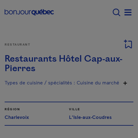
Passer au contenu principal
Main navigation - Fr
Men
RESTAURANT
Restaurants Hôtel Cap-aux-
Pierres
Types de cuisine / spécialités
:
Cuisine du marché
RÉGION
VILLE
Charlevoix
L'Isle-aux-Coudres