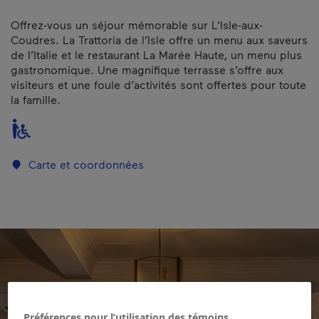
Offrez-vous un séjour mémorable sur L’Isle-aux-
Coudres. La Trattoria de l’Isle offre un menu aux saveurs
de l’Italie et le restaurant La Marée Haute, un menu plus
gastronomique. Une magnifique terrasse s’offre aux
visiteurs et une foule d’activités sont offertes pour toute
la famille.
Carte et coordonnées
Préférences pour l’utilisation des témoins