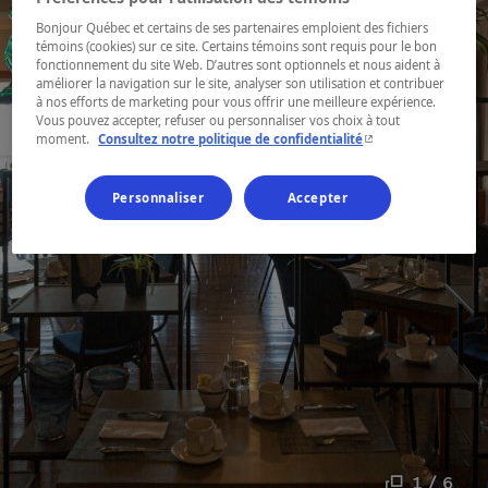
Bonjour Québec et certains de ses partenaires emploient des fichiers
témoins (cookies) sur ce site. Certains témoins sont requis pour le bon
fonctionnement du site Web. D’autres sont optionnels et nous aident à
améliorer la navigation sur le site, analyser son utilisation et contribuer
à nos efforts de marketing pour vous offrir une meilleure expérience.
Vous pouvez accepter, refuser ou personnaliser vos choix à tout
- Cet hyperlien s'ouvr
moment.
Consultez notre politique de confidentialité
Personnaliser
Accepter
1 / 6