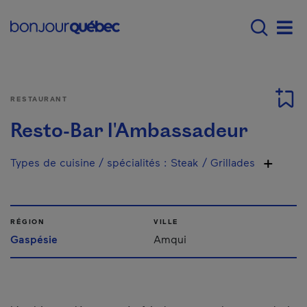
Passer au contenu principal
Main navigation - Fr
Men
RESTAURANT
Resto-Bar l'Ambassadeur
Types de cuisine / spécialités
:
Steak / Grillades
RÉGION
VILLE
Gaspésie
Amqui