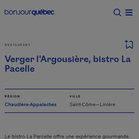
Passer au contenu principal
Main navigation - Fr
Men
RESTAURANT
Verger l’Argousière, bistro La
Pacelle
RÉGION
VILLE
Chaudière-Appalaches
Saint-Côme—Linière
Le bistro La Parcelle offre une expérience gourmande