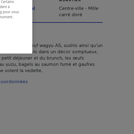
 Certains
dent à
Montréal
Centre-ville - Mille
ing pour vous
carré doré
t moment.
e.
 pétoncles, bœuf wagyu A5, sushis ainsi qu’un
ation sont servis dans un décor somptueux.
u petit déjeuner et du brunch, les œufs
au yuzu, bagels au saumon fumé et gaufres
 volent la vedette.
 coordonnées