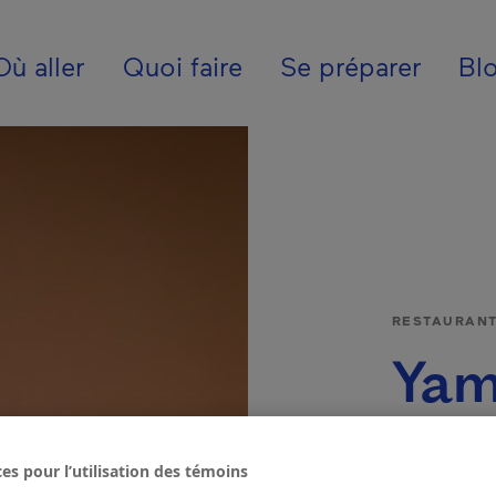
ion - Fr - Internatio
Où aller
Quoi faire
Se préparer
Bl
RESTAURAN
Ya
es pour l’utilisation des témoins
RÉGION