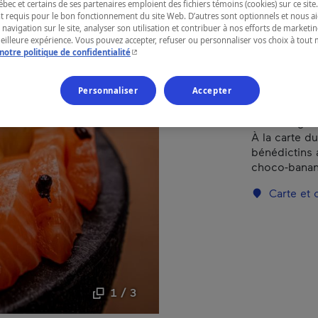
ec et certains de ses partenaires emploient des fichiers témoins (cookies) sur ce site.
t requis pour le bon fonctionnement du site Web. D’autres sont optionnels et nous ai
Montréal
 navigation sur le site, analyser son utilisation et contribuer à nos efforts de market
meilleure expérience. Vous pouvez accepter, refuser ou personnaliser vos choix à tou
- Cet hyperlien s'ouvrira dans une nouvelle fenêtr
notre politique de confidentialité
Personnaliser
Accepter
Morue noire,
menu dégust
À la carte d
bénédictins 
choco-banane
Carte et
1 / 3