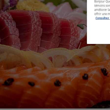
Bonjour Québ
témoins son
améliorer la
offrir une 
Consultez 