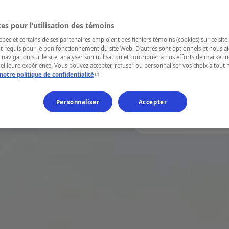
À vous l’été des
partagés, des p
es pour l’utilisation des témoins
souffle... des p
ec et certains de ses partenaires emploient des fichiers témoins (cookies) sur ce site.
t requis pour le bon fonctionnement du site Web. D’autres sont optionnels et nous ai
escapades! À vo
 navigation sur le site, analyser son utilisation et contribuer à nos efforts de market
meilleure expérience. Vous pouvez accepter, refuser ou personnaliser vos choix à tou
aventures estiv
- Cet hyperlien s'ouvrira dans une nouvelle fenêtr
notre politique de confidentialité
Personnaliser
Accepter
Trouver des activités