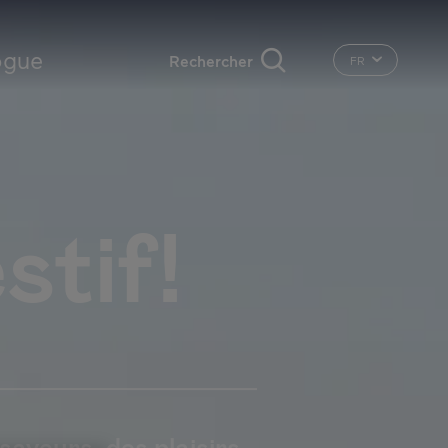
nal
ogue
FR
CHANGER LA L
stif!