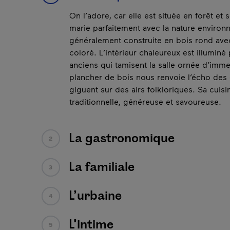
Contenu suivant
La gastronomique
Ici, on revisite les classiques de la caban
Pause
conservant, bien sûr, le sirop d’érable c
principale dans tous les plats. Son décor 
mélange de traditionnel et de contempora
canard confit, soupe à l’oignon avec sirop
fromage Oka, crêpes au foie gras, ananas a
jambon effiloché et bien d’autres délices 
gastronomes à la dent sucrée.
La familiale
3
L’urbaine
4
L’intime
5