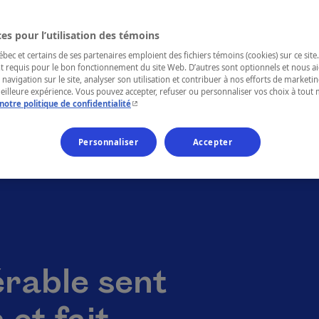
es pour l’utilisation des témoins
ec et certains de ses partenaires emploient des fichiers témoins (cookies) sur ce site.
t requis pour le bon fonctionnement du site Web. D’autres sont optionnels et nous ai
 navigation sur le site, analyser son utilisation et contribuer à nos efforts de market
meilleure expérience. Vous pouvez accepter, refuser ou personnaliser vos choix à tou
- Cet hyperlien s'ouvrira dans une nouvelle fenêtr
notre politique de confidentialité
Personnaliser
Accepter
érable sent