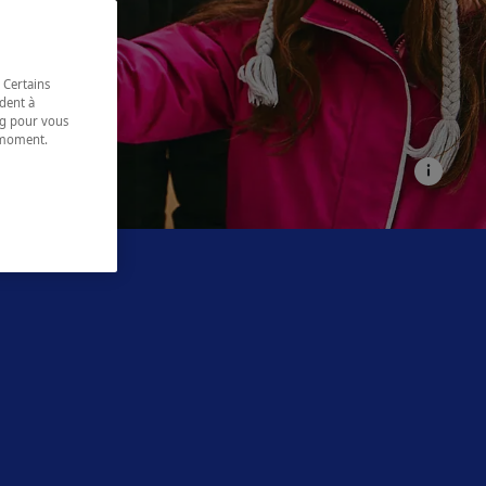
 Certains
dent à
ing pour vous
t moment.
e.