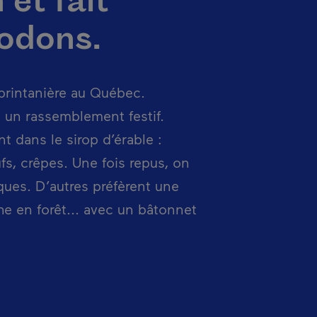
et fait
godons.
 printanière au Québec.
t un rassemblement festif.
t dans le sirop d’érable :
fs, crêpes. Une fois repus, on
iques. D’autres préfèrent une
e en forêt... avec un bâtonnet