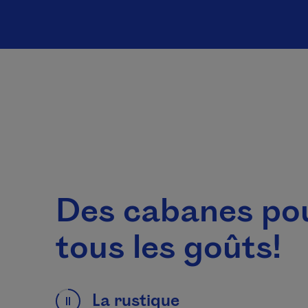
Des cabanes po
tous les goûts!
Cette liste défile automatiquement. Vous pouvez 
La rustique
1