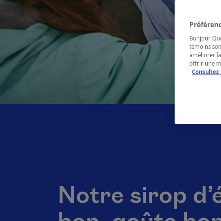
Préférenc
Bonjour Québ
témoins son
améliorer la
offrir une 
Consultez 
Notre sirop d’