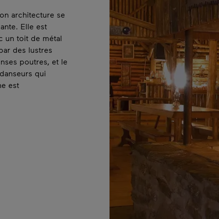
e à sucre en
omme vedette
est souvent un
in. Brioches au
 d’érable et
u sirop d’érable,
font le bonheur des