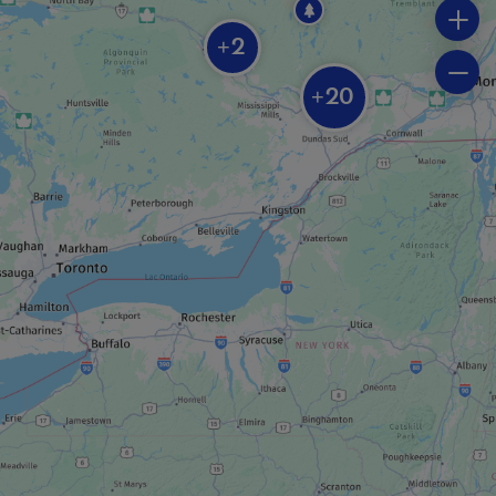
ENTREPRISE DE TOURISME D'AVENTURE ET
DE PLEIN AIR
2
+
Kenauk Nature
20
+
HÔTEL
Fairmont Le Château Montebello
RESTAURANT
SOIF Bar à vin
ROUTE / CIRCUIT TOURISTIQUE
Les Chemins d’eau