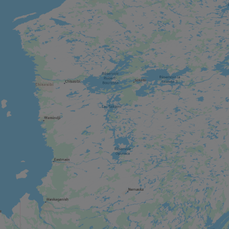
VILLE
Wakefield
RUE / QUARTIER COMMERCIAL
Aylmer
MUSÉE / SITE HISTORIQUE
Musée canadien de l’histoire
PARC RÉGIONAL / MUNICIPAL
Parc de la Gatineau