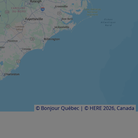
Éco-Odyssée
SITE THÉMATIQUE
Great Canadian Bungee (GCB)
HÔTEL
Moulin Wakefield Hôtel & Spa
Résultats
1
à
20
sur
24
© Bonjour Québec
|
© HERE 2026,
Canada