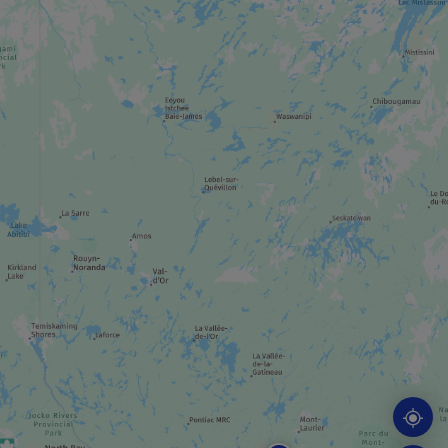
JARDIN ZOOLOGIQUE / AQUARIUM
Parc Oméga
SPA
Nordik Spa-Nature
CASINO / HIPPODROME
Casino du Lac-Leamy + Le Baccara