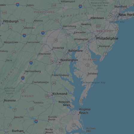
PARC RÉGIONAL / MUNICIPAL
Parc régional du lac 31 milles et Village
Majopial
ENTREPRISE DE TOURISME D'AVENTURE ET
DE PLEIN AIR
Horizon X
CENTRE RÉCRÉATIF
Arbraska Laflèche
CENTRE RÉCRÉATIF