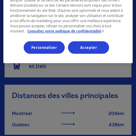
Bonjour Québec et certains de ses partenaires emploient des fichiers
témoins (cookies) sur ce site. Certains témoins sont requis pour le bon
fonctionnement du site Web. D’autres sont optionnels et nous aident à
améliorer la navigation sur le site, analyser son utilisation et contribuer
en avion
à nos efforts de marketing pour vous offrir une meilleure expérience.
Vous pouvez accepter, refuser ou personnaliser vos choix à tout
- Cet hyperlien s'ouvr
moment.
Consultez notre politique de confidentialité
en voiture/en moto
Personnaliser
Accepter
en autocar
en train
Distances des villes principales
Montréal
206km
Québec
438km