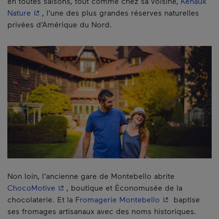
en toutes saisons, tout comme chez sa voisine,
Kenauk
- Cet hyperlien s'ouvrira dans une nouvelle fenêtre.
Nature
, l’une des plus grandes réserves naturelles
privées d’Amérique du Nord.
Non loin, l’ancienne gare de Montebello abrite
- Cet hyperlien s'ouvrira dans une nouvelle f
ChocoMotive
, boutique et Économusée de la
- Cet hyperlien 
chocolaterie. Et la F
romagerie Montebello
baptise
ses fromages artisanaux avec des noms historiques.