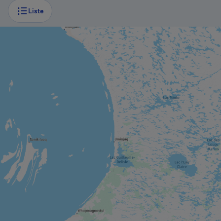
Liste
VILLE
Gatineau
VILLE
Montebello
VILLE
Chelsea