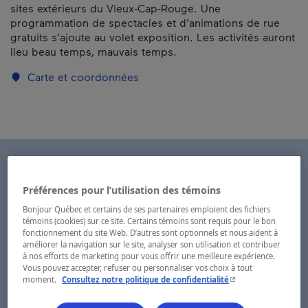
sites extérieurs du Vieux-Cap-Rouge. Une
programmation de spectacles et d’animations de rue
gratuits s’ajoute au volet exposition. Les activités auront
lieu beau temps, mauvais temps.
Carte et coordonnées
Préférences pour l’utilisation des témoins
Bonjour Québec et certains de ses partenaires emploient des fichiers
témoins (cookies) sur ce site. Certains témoins sont requis pour le bon
fonctionnement du site Web. D’autres sont optionnels et nous aident à
améliorer la navigation sur le site, analyser son utilisation et contribuer
à nos efforts de marketing pour vous offrir une meilleure expérience.
Vous pouvez accepter, refuser ou personnaliser vos choix à tout
- Cet hyperlien s'ouvr
moment.
Consultez notre politique de confidentialité