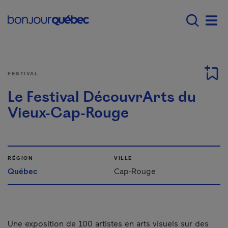
Passer au contenu principal
Main navigation - Fr
Men
FESTIVAL
Le Festival DécouvrArts du
Vieux-Cap-Rouge
RÉGION
VILLE
Québec
Cap-Rouge
Une exposition de 100 artistes en arts visuels sur des