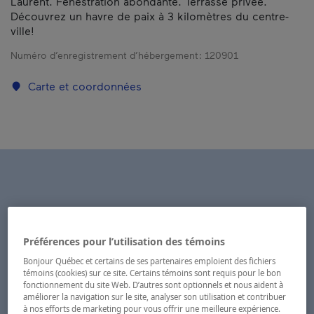
Laurent. Fenestration abondante. Terrasse privée.
Découvrez un havre de paix à 3 kilomètres du centre-
ville!
Numéro d’enregistrement d’hébergement :
120901
Carte et coordonnées
Préférences pour l’utilisation des témoins
Bonjour Québec et certains de ses partenaires emploient des fichiers
témoins (cookies) sur ce site. Certains témoins sont requis pour le bon
fonctionnement du site Web. D’autres sont optionnels et nous aident à
améliorer la navigation sur le site, analyser son utilisation et contribuer
à nos efforts de marketing pour vous offrir une meilleure expérience.