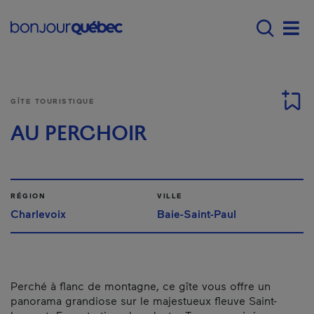
Passer au contenu principal
Main navigation - Fr
Men
GÎTE TOURISTIQUE
AU PERCHOIR
RÉGION
VILLE
Charlevoix
Baie-Saint-Paul
Perché à flanc de montagne, ce gîte vous offre un
panorama grandiose sur le majestueux fleuve Saint-