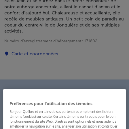
Saint-Jean et séjournez dans le décor enchanteur de
notre auberge ancestrale, alliant le cachet d'antan et le
confort d'aujourd'hui. Chaleureuse et accueillante, elle
recèle de meubles antiques. Un petit coin de paradis au
coeur du centre-ville de Jonquière et de ses multiples
activités.
Numéro d’enregistrement d’hébergement :
171802
Carte et coordonnées
Préférences pour l’utilisation des témoins
Bonjour Québec et certains de ses partenaires emploient des fichiers
témoins (cookies) sur ce site. Certains témoins sont requis pour le bon
fonctionnement du site Web. D’autres sont optionnels et nous aident à
améliorer la navigation sur le site, analyser son utilisation et contribuer