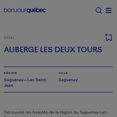
Passer au contenu principal
Main navigation - Fr
Men
HÔTEL
AUBERGE LES DEUX TOURS
RÉGION
VILLE
Saguenay—Lac-Saint-
Saguenay
Jean
Découvrez les beautés de la région du Saguenay-Lac-