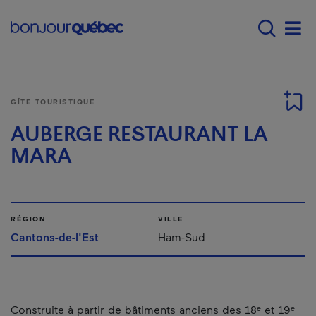
Passer au contenu principal
Main navigation - Fr
Men
GÎTE TOURISTIQUE
AUBERGE RESTAURANT LA
MARA
RÉGION
VILLE
Cantons-de-l'Est
Ham-Sud
Construite à partir de bâtiments anciens des 18ᵉ et 19ᵉ