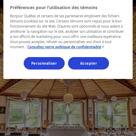
Préférences pour l’utilisation des témoins
Bonjour Québec et certains de ses partenaires emploient des fichiers
témoins (cookies) sur ce site. Certains témoins sont requis pour le bon
fonctionnement du site Web. D’autres sont optionnels et nous aident à
améliorer la navigation sur le site, analyser son utilisation et contribuer
à nos efforts de marketing pour vous offrir une meilleure expérience.
Vous pouvez accepter, refuser ou personnaliser vos choix à tout
- Cet hyperlien s'ouvr
moment.
Consultez notre politique de confidentialité
Personnaliser
Accepter