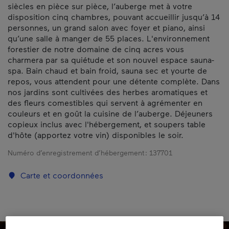
siècles en pièce sur pièce, l’auberge met à votre
disposition cinq chambres, pouvant accueillir jusqu’à 14
personnes, un grand salon avec foyer et piano, ainsi
qu’une salle à manger de 55 places. L'environnement
forestier de notre domaine de cinq acres vous
charmera par sa quiétude et son nouvel espace sauna-
spa. Bain chaud et bain froid, sauna sec et yourte de
repos, vous attendent pour une détente complète. Dans
nos jardins sont cultivées des herbes aromatiques et
des fleurs comestibles qui servent à agrémenter en
couleurs et en goût la cuisine de l’auberge. Déjeuners
copieux inclus avec l'hébergement, et soupers table
d'hôte (apportez votre vin) disponibles le soir.
Numéro d’enregistrement d’hébergement :
137701
Carte et coordonnées