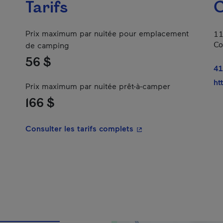
Tarifs
C
Prix maximum par nuitée pour emplacement
11
Co
de camping
56 $
41
ht
Prix maximum par nuitée prêt-à-camper
166 $
- Cet hyperlien s'ouvrir
Consulter les tarifs complets