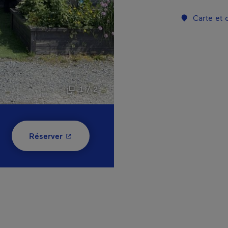
Carte et
1 / 2
- Cet hyperlien s'ouvrira dans une nouvelle
Réserver