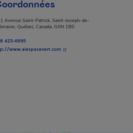
oordonnées
1 Avenue Saint-Patrick, Saint-Joseph-de-
leraine, Québec, Canada, G0N 1B0
8 423-4695
- Cet hyperlien s'ouvrira dans u
tp://www.alespacevert.com
a dans une nouvelle fenêtre.