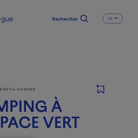
nal
ogue
FR
CHANGER LA L
 PRÊT-À-CAMPER
MPING À
SPACE VERT