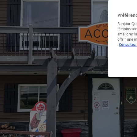
Préférenc
Bonjour Québ
témoins son
améliorer la
offrir une 
Consultez 