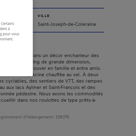
VILLE
ppalaches
Saint-Joseph-de-Coleraine
 Certains
dent à
ing pour vous
t moment.
e.
esprit familial dans un décor enchanteur des
 Sites de camping de grande dimension,
 fait bon se retrouver en famille et entre amis.
r dans notre piscine chauffée au sel. À deux
es cyclables, des sentiers de VTT, des rampes
eau aux lacs Aylmer et Saint-François et des
ndonnée pédestre. Nous avons les commodités
cueillir dans nos roulottes de type prêts-à-
gistrement d’hébergement :
198376