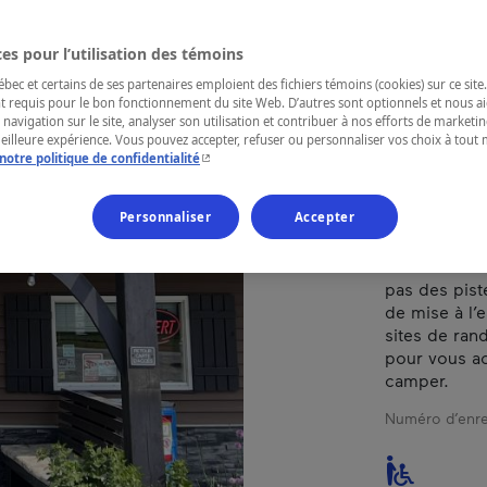
es pour l’utilisation des témoins
RÉGION
Chaudière-A
ec et certains de ses partenaires emploient des fichiers témoins (cookies) sur ce site.
t requis pour le bon fonctionnement du site Web. D’autres sont optionnels et nous ai
 navigation sur le site, analyser son utilisation et contribuer à nos efforts de market
meilleure expérience. Vous pouvez accepter, refuser ou personnaliser vos choix à tou
- Cet hyperlien s'ouvrira dans une nouvelle fenêtr
notre politique de confidentialité
Camping à l’
Personnaliser
Accepter
Appalaches.
boisés, où il
Venez relaxe
pas des pist
de mise à l’
sites de ra
pour vous ac
camper.
Numéro d’enre