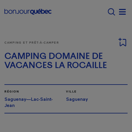
Passer au contenu principal
Main navigation - Fr
Men
CAMPING ET PRÊT-À-CAMPER
CAMPING DOMAINE DE
VACANCES LA ROCAILLE
RÉGION
VILLE
Saguenay—Lac-Saint-
Saguenay
Jean