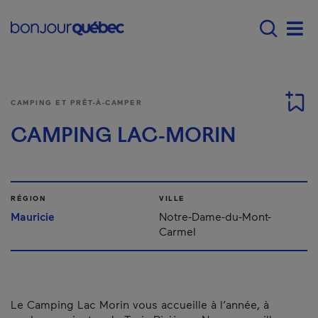
Passer au contenu principal
Main navigation - Fr
Men
CAMPING ET PRÊT-À-CAMPER
CAMPING LAC-MORIN
RÉGION
VILLE
Mauricie
Notre-Dame-du-Mont-
Carmel
Le Camping Lac Morin vous accueille à l’année, à