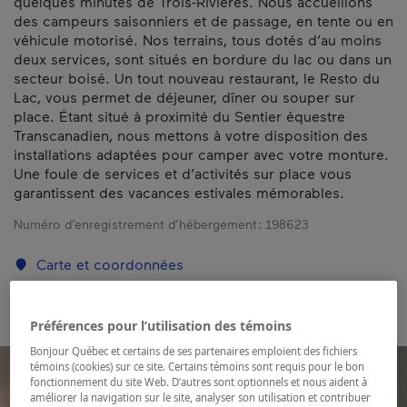
quelques minutes de Trois-Rivières. Nous accueillons
des campeurs saisonniers et de passage, en tente ou en
véhicule motorisé. Nos terrains, tous dotés d’au moins
deux services, sont situés en bordure du lac ou dans un
secteur boisé. Un tout nouveau restaurant, le Resto du
Lac, vous permet de déjeuner, dîner ou souper sur
place. Étant situé à proximité du Sentier équestre
Transcanadien, nous mettons à votre disposition des
installations adaptées pour camper avec votre monture.
Une foule de services et d’activités sur place vous
garantissent des vacances estivales mémorables.
Numéro d’enregistrement d’hébergement :
198623
Carte et coordonnées
Préférences pour l’utilisation des témoins
Bonjour Québec et certains de ses partenaires emploient des fichiers
témoins (cookies) sur ce site. Certains témoins sont requis pour le bon
fonctionnement du site Web. D’autres sont optionnels et nous aident à
améliorer la navigation sur le site, analyser son utilisation et contribuer