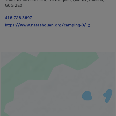
184 chemin d'en Haut, Natashquan, Québec, Canada,
G0G 2E0
418 726-3697
- Cet hyperlien
https://www.natashquan.org/camping-3/