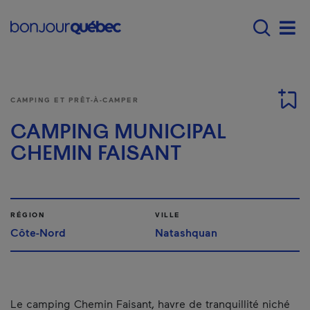
Passer au contenu principal
Main navigation - Fr
Men
CAMPING ET PRÊT-À-CAMPER
CAMPING MUNICIPAL
CHEMIN FAISANT
RÉGION
VILLE
Côte-Nord
Natashquan
Le camping Chemin Faisant, havre de tranquillité niché