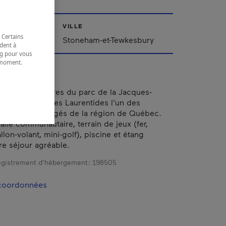
VILLE
 Certains
Stoneham-et-Tewkesbury
dent à
ing pour vous
t moment.
e.
ine de kilomètres du parc de la Jacques-
niche au creux des Laurentides l’un des
s mieux aménagés de la région de Québec.
alle communautaire, terrain de jeux (fer,
lon-volant, mini-golf), piscine et étang
re séjour agréable.
gistrement d’hébergement :
198505
 coordonnées