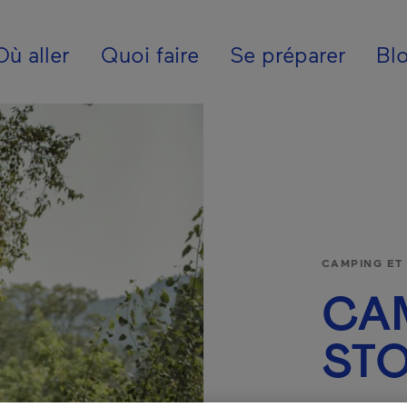
ion - Fr - Internatio
Où aller
Quoi faire
Se préparer
Bl
CAMPING ET
CA
ST