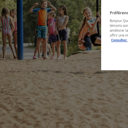
Préférenc
Bonjour Québ
témoins son
améliorer la
offrir une 
Consultez 