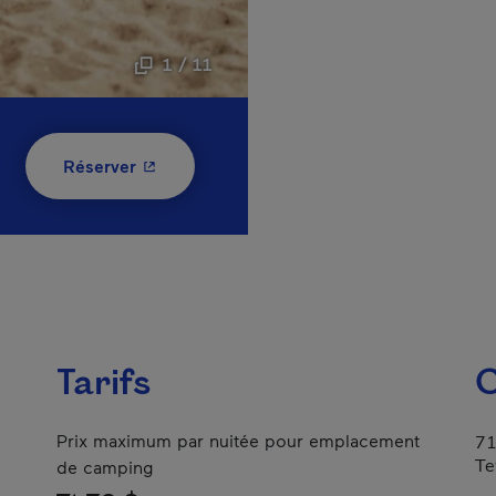
1 / 11
- Cet hyperlien s'ouvrira dans une nouvelle
Réserver
Tarifs
C
Prix maximum par nuitée pour emplacement
71
Te
de camping