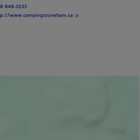
8 848-2233
- Cet hyperlien s'ouvrira da
tp://www.campingstoneham.ca