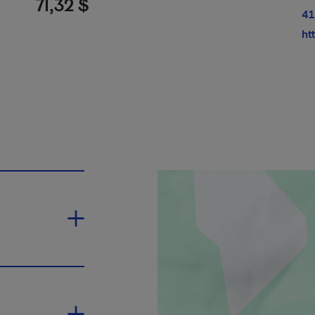
71,32 $
41
ht