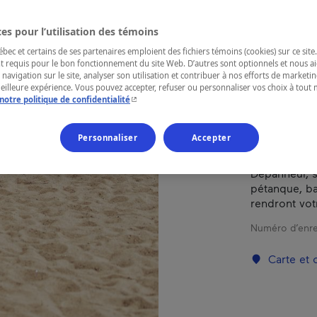
es pour l’utilisation des témoins
RÉGION
ec et certains de ses partenaires emploient des fichiers témoins (cookies) sur ce site.
Québec
t requis pour le bon fonctionnement du site Web. D’autres sont optionnels et nous ai
 navigation sur le site, analyser son utilisation et contribuer à nos efforts de market
meilleure expérience. Vous pouvez accepter, refuser ou personnaliser vos choix à tou
- Cet hyperlien s'ouvrira dans une nouvelle fenêtr
notre politique de confidentialité
À une vingta
Personnaliser
Accepter
Cartier, se 
campings le
Dépanneur, s
pétanque, bal
rendront vot
Numéro d’enre
Carte et