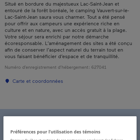
Situé en bordure du majestueux Lac-Saint-Jean et
entouré de la forêt boréale, le camping Vauvert-sur-le-
Lac-Saint-Jean saura vous charmer. Tout a été pensé
pour offrir aux campeurs une expérience riche en
culture et en nature, avec un accès gratuit à la plage.
Votre séjour sera enrichi par notre démarche
écoresponsable. L’aménagement des sites a été conçu
afin de conserver l’aspect naturel du terrain tout en
vous faisant bénéficier d’espace et de tranquillité.
Numéro d’enregistrement d’hébergement :
627041
Carte et coordonnées
Préférences pour l’utilisation des témoins