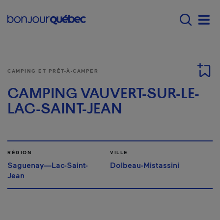
Passer au contenu principal
Main navigation - Fr
Men
CAMPING ET PRÊT-À-CAMPER
CAMPING VAUVERT-SUR-LE-
LAC-SAINT-JEAN
RÉGION
VILLE
Saguenay—Lac-Saint-
Dolbeau-Mistassini
Jean