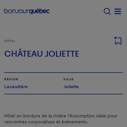
Passer au contenu principal
Main navigation - Fr
Men
HÔTEL
CHÂTEAU JOLIETTE
RÉGION
VILLE
Lanaudière
Joliette
Hôtel en bordure de la rivière l’Assomption idéal pour
rencontres corporatives et événements.