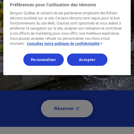
Préférences pour l’utilisation des témoins
Bonjour Québec et certains de ses partenaires emploient des fichiers
témoins (cookies) sur ce site. Certains témoins sont requis pour le bon
fonctionnement du site Web. D’autres sont optionnels et nous aident à
améliorer la navigation sur le site, analyser son utilisation et contribuer
à nos efforts de marketing pour vous offrir une meilleure expérience.
Vous pouvez accepter, refuser ou personnaliser vos choix à tout
- Cet hyperlien s'ouvr
moment.
Consultez notre politique de confidentialité
Personnaliser
Accepter
1 / 10
- Cet hyperlien s'ouvrira 
Réserver