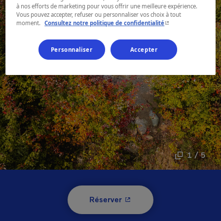
à nos efforts de marketing pour vous offrir une meilleure expérience.
Vous pouvez accepter, refuser ou personnaliser vos choix à tout
- Cet hyperlien s'ouvr
moment.
Consultez notre politique de confidentialité
Personnaliser
Accepter
1 / 5
- Cet hyperlien s'ouvrira 
Réserver