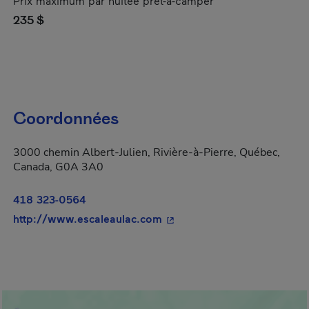
Prix maximum par nuitée prêt-à-camper
235 $
Coordonnées
3000 chemin Albert-Julien, Rivière-à-Pierre, Québec,
Canada, G0A 3A0
418 323-0564
- Cet hyperlien s'ouvrira da
http://www.escaleaulac.com