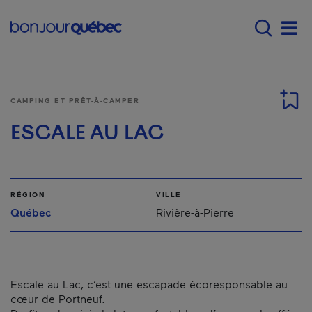
Passer au contenu principal
Main navigation - Fr
Men
CAMPING ET PRÊT-À-CAMPER
ESCALE AU LAC
RÉGION
VILLE
Québec
Rivière-à-Pierre
Escale au Lac, c’est une escapade écoresponsable au
cœur de Portneuf.