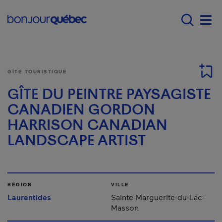
Passer au contenu principal
Main navigation - Fr
Men
GÎTE TOURISTIQUE
GÎTE DU PEINTRE PAYSAGISTE
CANADIEN GORDON
HARRISON CANADIAN
LANDSCAPE ARTIST
RÉGION
VILLE
Laurentides
Sainte-Marguerite-du-Lac-
Masson