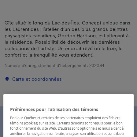
Gîte situé le long du Lac-des-Îles. Concept unique dans
les Laurentides : l’atelier d’un des plus grands peintres
paysagistes canadiens, Gordon Harrison, est attenant à
la résidence. Possibilité de découvrir les dernières
collections de l’artiste. Un endroit rêvé où le luxe, le
confort et la tranquillité vous attendent.
Numéro d’enregistrement d’hébergement :
232094
Carte et coordonnées
Préférences pour l’utilisation des témoins
Bonjour Québec et certains de ses partenaires emploient des fichiers
témoins (cookies) sur ce site. Certains témoins sont requis pour le bon
fonctionnement du site Web. D’autres sont optionnels et nous aident à
améliorer la navigation sur le site, analyser son utilisation et contribuer