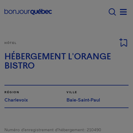
Passer au contenu principal
Main navigation - Fr
Men
HÔTEL
HÉBERGEMENT L'ORANGE
BISTRO
RÉGION
VILLE
Charlevoix
Baie-Saint-Paul
Numéro d’enregistrement d’hébergement :
210490