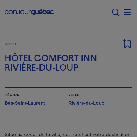
Passer au contenu principal
Main navigation - Fr
Men
HÔTEL
HÔTEL COMFORT INN
RIVIÈRE-DU-LOUP
RÉGION
VILLE
Bas-Saint-Laurent
Rivière-du-Loup
Situé au coeur de la ville, cet hôtel est votre destination