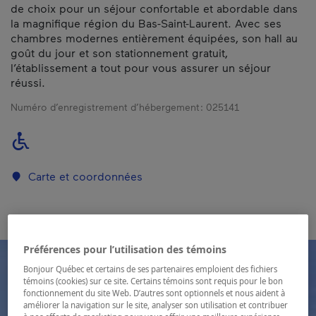
de choix pour un séjour confortable et abordable dans
la magnifique région du Bas-Saint-Laurent. Avec ses
chambres modernes entièrement équipées, son hall au
goût du jour et son stationnement gratuit,
l’établissement a tout pour vous assurer un séjour
réussi.
Numéro d’enregistrement d’hébergement :
025141
Carte et coordonnées
Préférences pour l’utilisation des témoins
Bonjour Québec et certains de ses partenaires emploient des fichiers
témoins (cookies) sur ce site. Certains témoins sont requis pour le bon
fonctionnement du site Web. D’autres sont optionnels et nous aident à
améliorer la navigation sur le site, analyser son utilisation et contribuer