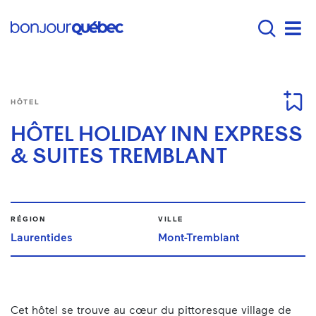
Passer au contenu principal
Main navigation - Fr
Men
HÔTEL
HÔTEL HOLIDAY INN EXPRESS
& SUITES TREMBLANT
RÉGION
VILLE
Laurentides
Mont-Tremblant
Cet hôtel se trouve au cœur du pittoresque village de