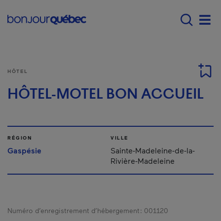
Passer au contenu principal
Main navigation - Fr
Men
HÔTEL
HÔTEL-MOTEL BON ACCUEIL
RÉGION
VILLE
Gaspésie
Sainte-Madeleine-de-la-
Rivière-Madeleine
Numéro d’enregistrement d’hébergement :
001120