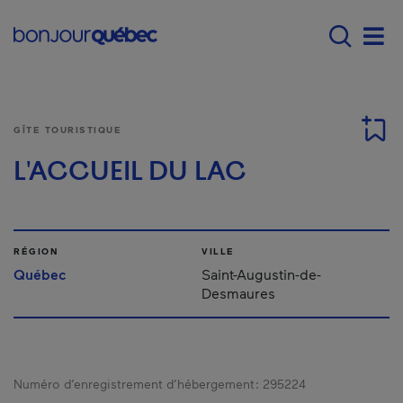
Passer au contenu principal
Main navigation - Fr
Men
GÎTE TOURISTIQUE
L'ACCUEIL DU LAC
RÉGION
VILLE
Québec
Saint-Augustin-de-
Desmaures
Numéro d’enregistrement d’hébergement :
295224