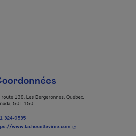
oordonnées
 route 138, Les Bergeronnes, Québec,
nada, G0T 1G0
1 324-0535
- Cet hyperlien s'ouvrira dan
tps://www.lachouetteviree.com