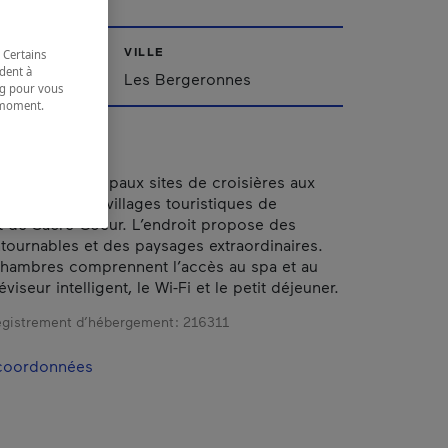
VILLE
 Certains
dent à
Les Bergeronnes
ing pour vous
t moment.
e.
imité des principaux sites de croisières aux
15 minutes des villages touristiques de
 de Sacré-Coeur. L’endroit propose des
ontournables et des paysages extraordinaires.
chambres comprennent l’accès au spa et au
éviseur intelligent, le Wi-Fi et le petit déjeuner.
gistrement d’hébergement :
216311
 coordonnées