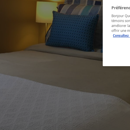
Préférenc
Bonjour Québ
témoins son
améliorer la
offrir une 
Consultez 