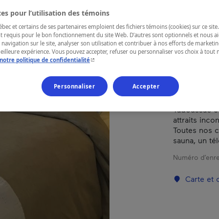
es pour l’utilisation des témoins
RÉGION
ec et certains de ses partenaires emploient des fichiers témoins (cookies) sur ce site.
t requis pour le bon fonctionnement du site Web. D’autres sont optionnels et nous ai
Côte-Nord
 navigation sur le site, analyser son utilisation et contribuer à nos efforts de market
meilleure expérience. Vous pouvez accepter, refuser ou personnaliser vos choix à tou
- Cet hyperlien s'ouvrira dans une nouvelle fenêtr
notre politique de confidentialité
Personnaliser
Accepter
Situé à prox
baleines, à 
Tadoussac et
attraits inc
Toutes nos 
sauna, un tél
Numéro d’enre
Carte et