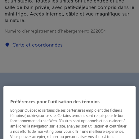
et un studio. Toutes les unités ont une entrée et une
salle de bain privée, avec petit-déjeuner compris dans le
mini-frigo. Accès Internet, câble et vue magnifique sur
la nature.
Numéro d’enregistrement d’hébergement :
222054
Carte et coordonnées
Préférences pour l’utilisation des témoins
Bonjour Québec et certains de ses partenaires emploient des fichiers
témoins (cookies) sur ce site. Certains témoins sont requis pour le bon
fonctionnement du site Web. D’autres sont optionnels et nous aident à
améliorer la navigation sur le site, analyser son utilisation et contribuer
à nos efforts de marketing pour vous offrir une meilleure expérience.
Vous pouvez accepter, refuser ou personnaliser vos choix à tout