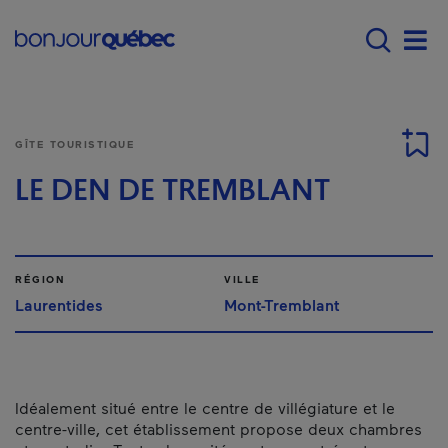
Passer au contenu principal
Main navigation - Fr
Men
GÎTE TOURISTIQUE
LE DEN DE TREMBLANT
RÉGION
VILLE
Laurentides
Mont-Tremblant
Idéalement situé entre le centre de villégiature et le
centre-ville, cet établissement propose deux chambres