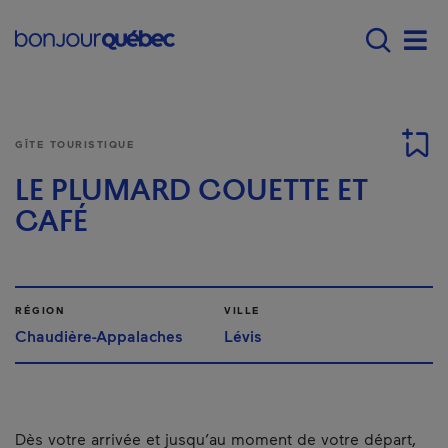
Passer au contenu principal
Main navigation - Fr
Men
GÎTE TOURISTIQUE
LE PLUMARD COUETTE ET
CAFÉ
RÉGION
VILLE
Chaudière-Appalaches
Lévis
Dès votre arrivée et jusqu’au moment de votre départ,