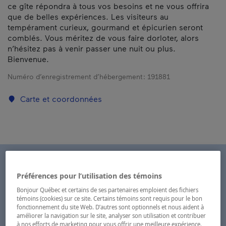
ce gîte répondra à tous vos besoins et ne vous offrira
que de belles expériences. Les visiteurs au
tempérament curieux, gourmand et épicurien seront
comblés. Vous méritez de vous faire dorloter, alors
n’hésitez pas à venir passer une nuit ou plus.
Bienvenue.
Numéro d’enregistrement d’hébergement :
191881
Carte et coordonnées
Préférences pour l’utilisation des témoins
Bonjour Québec et certains de ses partenaires emploient des fichiers
témoins (cookies) sur ce site. Certains témoins sont requis pour le bon
fonctionnement du site Web. D’autres sont optionnels et nous aident à
améliorer la navigation sur le site, analyser son utilisation et contribuer
à nos efforts de marketing pour vous offrir une meilleure expérience.