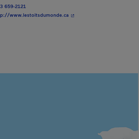
3 659-2121
- Cet hyperlien s'ouvrira dans
tp://www.lestoitsdumonde.ca