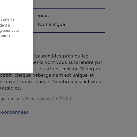
VILLE
 Certains
Nominingue
dent à
ing pour vous
t moment.
e.
ur des Hautes-Laurentides près du lac
 ces hébergements vont vous surprendre par
lité. Cabane dans les arbres, maison Viking ou
obbit, chaque hébergement est unique et
et ouvert toute l'année. Nombreuses activités
possibles.
gistrement d’hébergement :
627503
 coordonnées