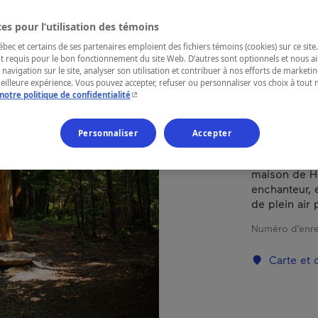
es pour l’utilisation des témoins
RÉGION
ec et certains de ses partenaires emploient des fichiers témoins (cookies) sur ce site.
Laurentides
t requis pour le bon fonctionnement du site Web. D’autres sont optionnels et nous ai
 navigation sur le site, analyser son utilisation et contribuer à nos efforts de market
meilleure expérience. Vous pouvez accepter, refuser ou personnaliser vos choix à tou
- Cet hyperlien s'ouvrira dans une nouvelle fenêtr
notre politique de confidentialité
Nichés au cœ
Personnaliser
Accepter
Nominingue,
leur origina
maison de H
enchanteur, 
de plein air 
Numéro d’enre
Carte et