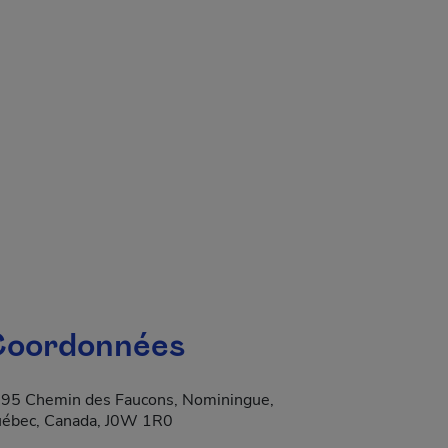
 fenêtre.
oordonnées
95 Chemin des Faucons, Nominingue,
ébec, Canada, J0W 1R0