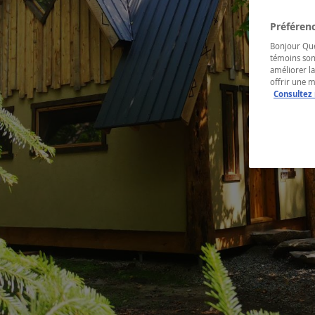
Préférenc
Bonjour Québ
témoins son
améliorer la
offrir une 
Consultez 