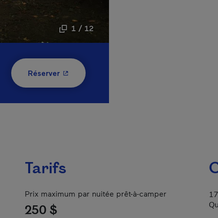
1 / 12
- Cet hyperlien s'ouvrira dans une nouvelle
Réserver
Tarifs
C
Prix maximum par nuitée prêt-à-camper
17
Qu
250 $