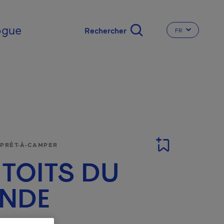
nal
ogue
FR
CHANGER LA L
 PRÊT-À-CAMPER
 TOITS DU
NDE