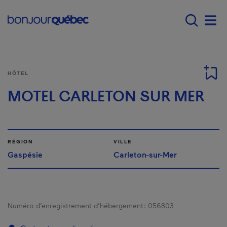
Passer au contenu principal
Main navigation - Fr
Men
HÔTEL
MOTEL CARLETON SUR MER
RÉGION
VILLE
Gaspésie
Carleton-sur-Mer
Numéro d’enregistrement d’hébergement :
056803