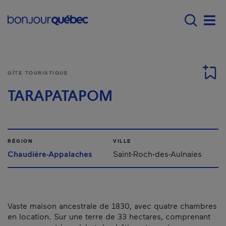
Passer au contenu principal
Main navigation - Fr
Men
GÎTE TOURISTIQUE
TARAPATAPOM
RÉGION
VILLE
Chaudière-Appalaches
Saint-Roch-des-Aulnaies
Vaste maison ancestrale de 1830, avec quatre chambres
en location. Sur une terre de 33 hectares, comprenant