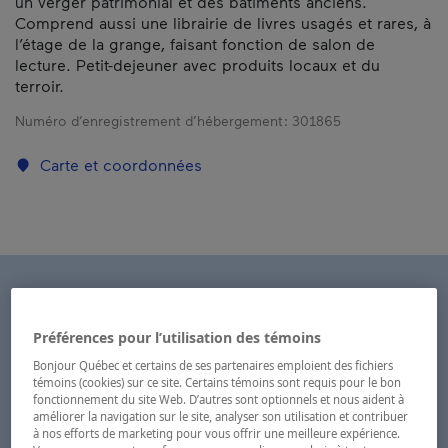
un verger patrimonial et des bâtiments anciens.
Comprend aussi une librairie de livres usagés et rares, à
l’étage de la grange, faisant fonction de salon de
lecture. Petit-dejeuner avec produits locaux et du
terroir.
Numéro d’enregistrement d’hébergement :
301865
Carte et coordonnées
Préférences pour l’utilisation des témoins
Bonjour Québec et certains de ses partenaires emploient des fichiers
témoins (cookies) sur ce site. Certains témoins sont requis pour le bon
fonctionnement du site Web. D’autres sont optionnels et nous aident à
améliorer la navigation sur le site, analyser son utilisation et contribuer
à nos efforts de marketing pour vous offrir une meilleure expérience.