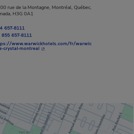
00 rue de la Montagne, Montréal, Québec,
nada, H3G 0A1
4 657-8111
 855 657-8111
tps://www.warwickhotels.com/fr/warwic
- Cet hyperlien s'ouvrira dans une nouvell
le-crystal-montreal