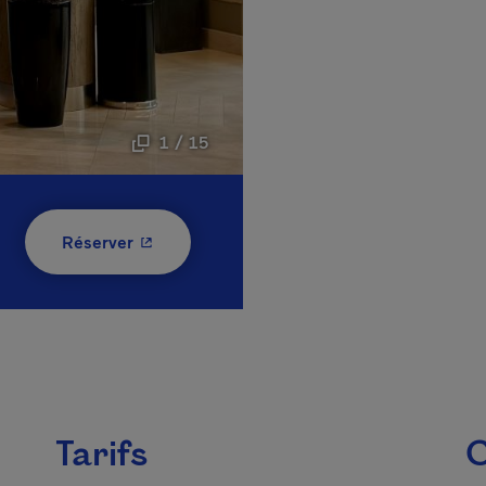
1 / 15
- Cet hyperlien s'ouvrira dans une nouvelle
Réserver
Tarifs
C