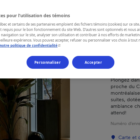
MO
es pour l’utilisation des témoins
ec et certains de ses partenaires emploient des fichiers témoins (cookies) sur ce site.
t requis pour le bon fonctionnement du site Web. D’autres sont optionnels et nous ai
RÉGION
 navigation sur le site, analyser son utilisation et contribuer à nos efforts de market
meilleure expérience. Vous pouvez accepter, refuser ou personnaliser vos choix à tou
Montréal
- Cet hyperlien s'ouvrira dans une nouvelle fenêtr
notre politique de confidentialité
Personnaliser
Accepter
Plongez dans
proche du Ce
montréalais
suites, dotée
ambiance ch
attend!
Numéro d’enre
Carte et