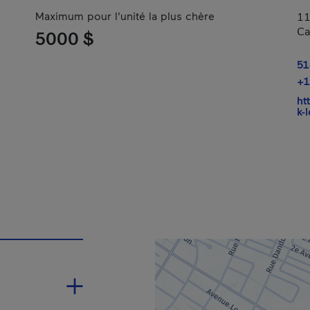
Maximum pour l'unité la plus chère
11
Ca
5000 $
51
+1
ht
k-