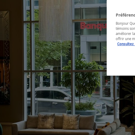
Préférenc
Bonjour Québ
témoins son
améliorer la
offrir une 
Consultez 