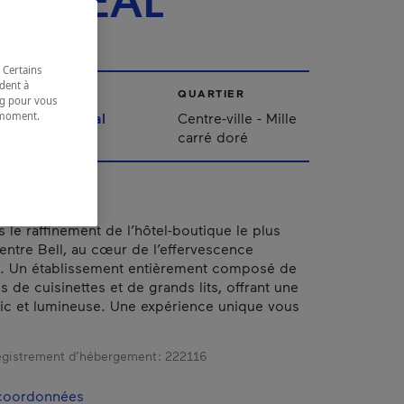
NTRÉAL
 Certains
dent à
VILLE
QUARTIER
ing pour vous
t moment.
Montréal
Centre-ville - Mille
e.
carré doré
 le raffinement de l’hôtel-boutique le plus
ntre Bell, au cœur de l’effervescence
e. Un établissement entièrement composé de
s de cuisinettes et de grands lits, offrant une
ic et lumineuse. Une expérience unique vous
gistrement d’hébergement :
222116
 coordonnées