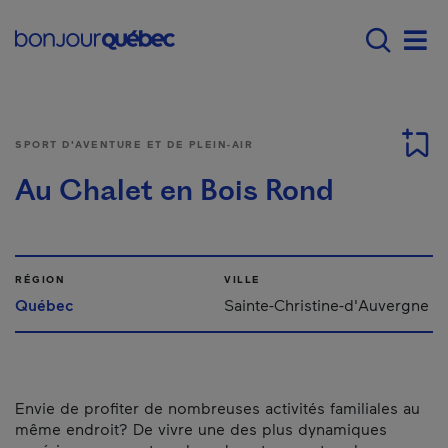
Passer au contenu principal
Main navigation - Fr
Men
SPORT D'AVENTURE ET DE PLEIN-AIR
Au Chalet en Bois Rond
RÉGION
VILLE
Québec
Sainte-Christine-d'Auvergne
Envie de profiter de nombreuses activités familiales au
même endroit? De vivre une des plus dynamiques