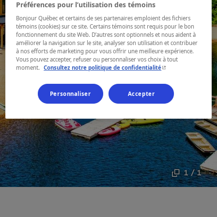
Préférences pour l’utilisation des témoins
Bonjour Québec et certains de ses partenaires emploient des fichiers
témoins (cookies) sur ce site. Certains témoins sont requis pour le bon
fonctionnement du site Web. D’autres sont optionnels et nous aident à
améliorer la navigation sur le site, analyser son utilisation et contribuer
à nos efforts de marketing pour vous offrir une meilleure expérience.
Vous pouvez accepter, refuser ou personnaliser vos choix à tout
- Cet hyperlien s'ouvr
moment.
Consultez notre politique de confidentialité
Personnaliser
Accepter
1 / 1