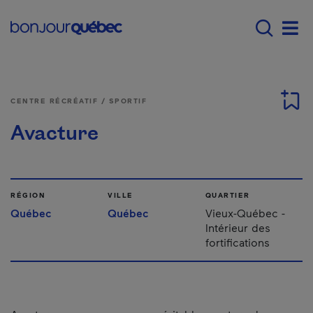
Passer au contenu principal
Main navigation - Fr
Men
CENTRE RÉCRÉATIF / SPORTIF
Avacture
RÉGION
VILLE
QUARTIER
Québec
Québec
Vieux-Québec -
Intérieur des
fortifications