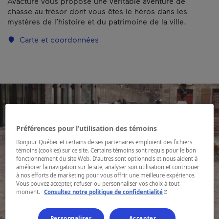
Avacture vous propose une véritable aventure de
chasse au trésor dont vous êtes le héros dans les
mystères de l’histoire et du patrimoine de la ville.
Carte et coordonnées
Préférences pour l’utilisation des témoins
Bonjour Québec et certains de ses partenaires emploient des fichiers
témoins (cookies) sur ce site. Certains témoins sont requis pour le bon
fonctionnement du site Web. D’autres sont optionnels et nous aident à
améliorer la navigation sur le site, analyser son utilisation et contribuer
à nos efforts de marketing pour vous offrir une meilleure expérience.
Vous pouvez accepter, refuser ou personnaliser vos choix à tout
- Cet hyperlien s'ouvr
moment.
Consultez notre politique de confidentialité
Personnaliser
Accepter