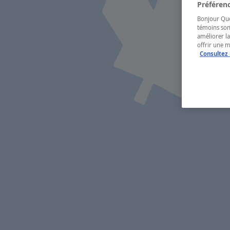
Préférenc
Bonjour Québ
témoins son
améliorer la
offrir une 
Consultez 