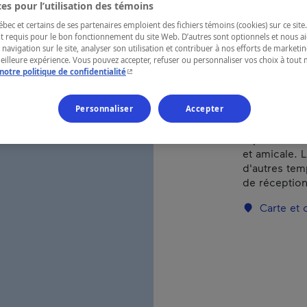
es pour l’utilisation des témoins
ec et certains de ses partenaires emploient des fichiers témoins (cookies) sur ce site.
RÉGION
t requis pour le bon fonctionnement du site Web. D’autres sont optionnels et nous ai
 navigation sur le site, analyser son utilisation et contribuer à nos efforts de market
Laurentides
meilleure expérience. Vous pouvez accepter, refuser ou personnaliser vos choix à tou
- Cet hyperlien s'ouvrira dans une nouvelle fenêtr
notre politique de confidentialité
Personnaliser
Accepter
Pendant la s
repas de ca
et amicale. L
d'autres tem
de réception
Carte et