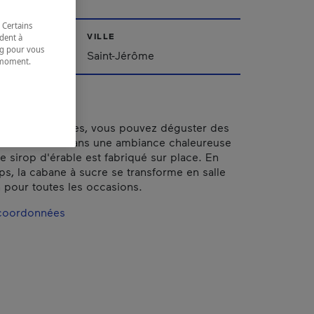
 Certains
VILLE
dent à
ing pour vous
Saint-Jérôme
t moment.
e.
aison des sucres, vous pouvez déguster des
bane à sucre dans une ambiance chaleureuse
e sirop d'érable est fabriqué sur place. En
ps, la cabane à sucre se transforme en salle
 pour toutes les occasions.
 coordonnées