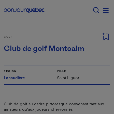
Passer au contenu principal
Main navigation - Fr
Men
GOLF
Club de golf Montcalm
RÉGION
VILLE
Lanaudière
Saint-Liguori
Club de golf au cadre pittoresque convenant tant aux
amateurs qu'aux joueurs chevronnés