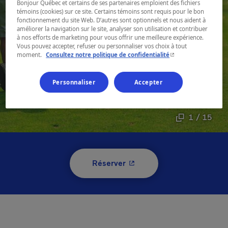
Bonjour Québec et certains de ses partenaires emploient des fichiers
témoins (cookies) sur ce site. Certains témoins sont requis pour le bon
fonctionnement du site Web. D’autres sont optionnels et nous aident à
améliorer la navigation sur le site, analyser son utilisation et contribuer
à nos efforts de marketing pour vous offrir une meilleure expérience.
Vous pouvez accepter, refuser ou personnaliser vos choix à tout
- Cet hyperlien s'ouvr
moment.
Consultez notre politique de confidentialité
Personnaliser
Accepter
1 / 15
- Cet hyperlien s'ouvrira 
Réserver