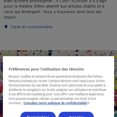
bien là notre philosophie : « L’ART PLAISIR! » Il s’agit
pour le théâtre d’être attentif aux artistes établis et à
ceux qui émergent. Vous y trouverez ainsi tous les
styles!
Carte et coordonnées
Préférences pour l’utilisation des témoins
Bonjour Québec et certains de ses partenaires emploient des fichiers
témoins (cookies) sur ce site. Certains témoins sont requis pour le bon
fonctionnement du site Web. D’autres sont optionnels et nous aident à
améliorer la navigation sur le site, analyser son utilisation et contribuer
à nos efforts de marketing pour vous offrir une meilleure expérience.
Vous pouvez accepter, refuser ou personnaliser vos choix à tout
- Cet hyperlien s'ouvr
moment.
Consultez notre politique de confidentialité