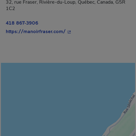
32, rue Fraser, Rivière-du-Loup, Québec, Canada, G5R
1C2
418 867-3906
- Cet hyperlien s'ouvrira dans 
https://manoirfraser.com/