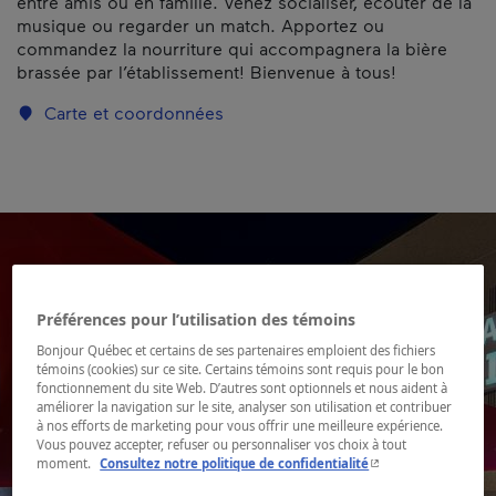
entre amis ou en famille. Venez socialiser, écouter de la
musique ou regarder un match. Apportez ou
commandez la nourriture qui accompagnera la bière
brassée par l’établissement! Bienvenue à tous!
Carte et coordonnées
Préférences pour l’utilisation des témoins
Bonjour Québec et certains de ses partenaires emploient des fichiers
témoins (cookies) sur ce site. Certains témoins sont requis pour le bon
fonctionnement du site Web. D’autres sont optionnels et nous aident à
améliorer la navigation sur le site, analyser son utilisation et contribuer
à nos efforts de marketing pour vous offrir une meilleure expérience.
Vous pouvez accepter, refuser ou personnaliser vos choix à tout
- Cet hyperlien s'ouvr
moment.
Consultez notre politique de confidentialité