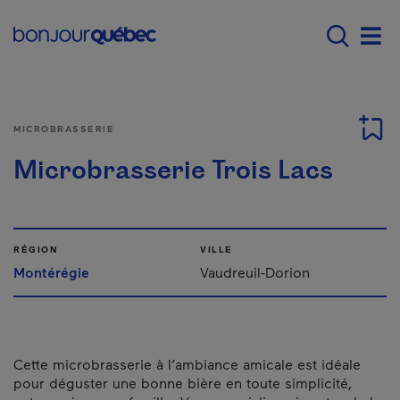
Passer au contenu principal
Main navigation - Fr
Men
MICROBRASSERIE
Microbrasserie Trois Lacs
RÉGION
VILLE
Montérégie
Vaudreuil-Dorion
Cette microbrasserie à l’ambiance amicale est idéale
pour déguster une bonne bière en toute simplicité,