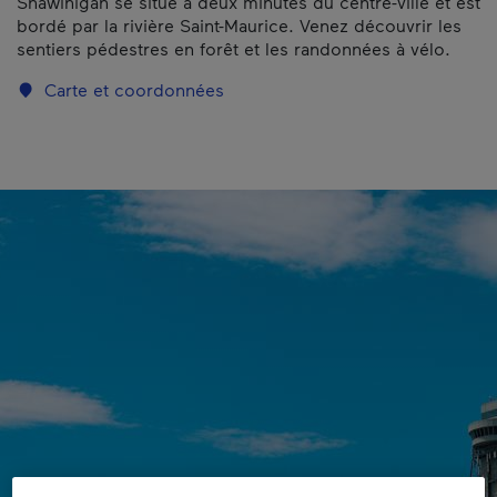
Shawinigan se situe à deux minutes du centre-ville et est
bordé par la rivière Saint-Maurice. Venez découvrir les
sentiers pédestres en forêt et les randonnées à vélo.
Carte et coordonnées