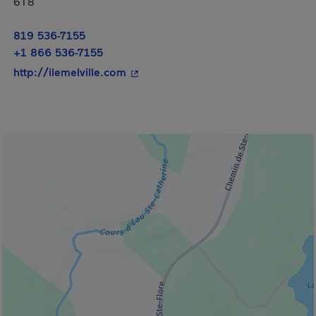
6T8
819 536-7155
+1 866 536-7155
- Cet hyperlien s'ouvrira dans une n
http://ilemelville.com