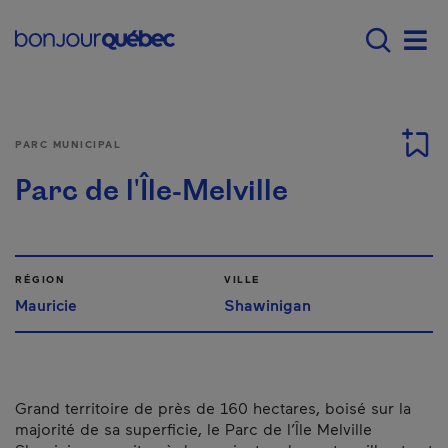
Passer au contenu principal
Main navigation - Fr
Men
PARC MUNICIPAL
Parc de l'Île-Melville
RÉGION
VILLE
Mauricie
Shawinigan
Grand territoire de près de 160 hectares, boisé sur la
majorité de sa superficie, le Parc de l’Île Melville