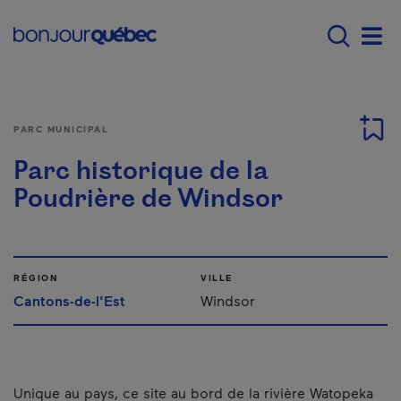
Passer au contenu principal
Main navigation - Fr
Men
PARC MUNICIPAL
Parc historique de la
Poudrière de Windsor
RÉGION
VILLE
Cantons-de-l'Est
Windsor
Unique au pays, ce site au bord de la rivière Watopeka