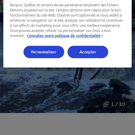
Bonjour Québec et certains de ses partenaires emploient des fichiers
témoins (cookies) sur ce site. Certains témoins sont requis pour le bon
fonctionnement du site Web. D’autres sont optionnels et nous aident à
améliorer la navigation sur le site, analyser son utilisation et contribuer
à nos efforts de marketing pour vous offrir une meilleure expérience.
Vous pouvez accepter, refuser ou personnaliser vos choix à tout
- Cet hyperlien s'ouvr
moment.
Consultez notre politique de confidentialité
Personnaliser
Accepter
1 / 10